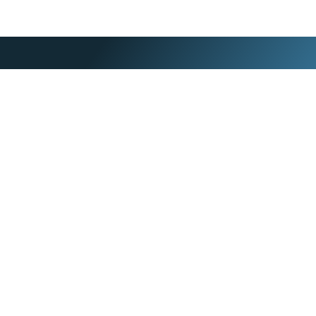
Cada encuentro es una creación con
intención, donde el cuerpo y el alma se unen
para crear orden y coherencia interna.
Además de conocerte, es ir más allá de la
mente, es volver a sentir, volver al centro.
Regresar a ti.
Experiencia